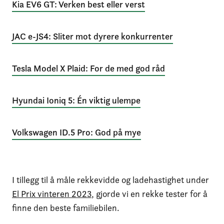
Kia EV6 GT: Verken best eller verst
JAC e-JS4: Sliter mot dyrere konkurrenter
Tesla Model X Plaid: For de med god råd
Hyundai Ioniq 5: Én viktig ulempe
Volkswagen ID.5 Pro: God på mye
I tillegg til å måle rekkevidde og ladehastighet under
El Prix vinteren 2023
, gjorde vi en rekke tester for å
finne den beste familiebilen.