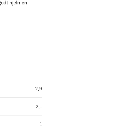
 godt hjelmen
2,9
2,1
1