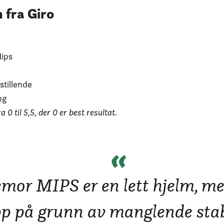
 fra Giro
ips
stillende
ng
 0 til 5,5, der 0 er best resultat.
«
emor MIPS er en lett hjelm, me
pp på grunn av manglende stab