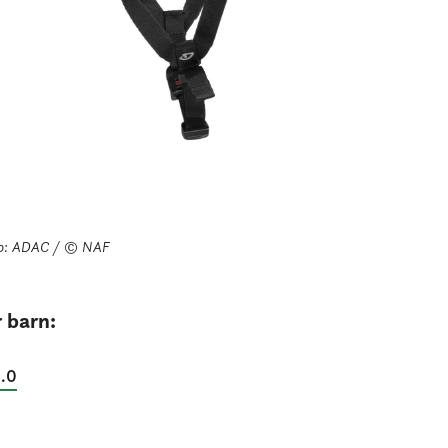
o: ADAC / © NAF
 barn:
2.0