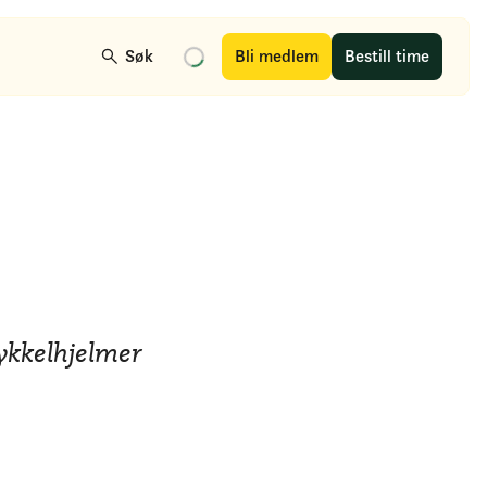
Søk
Bli medlem
Bestill time
ykkelhjelmer