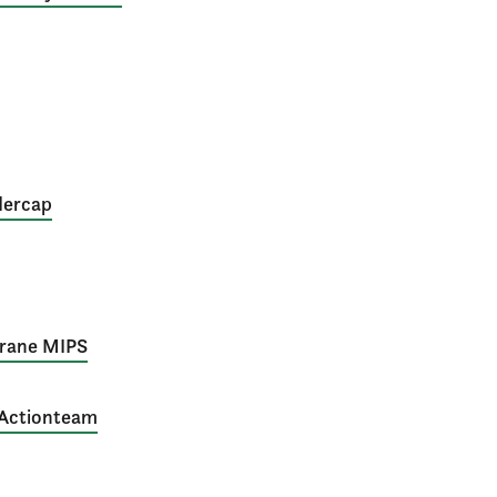
dercap
Crane MIPS
 Actionteam