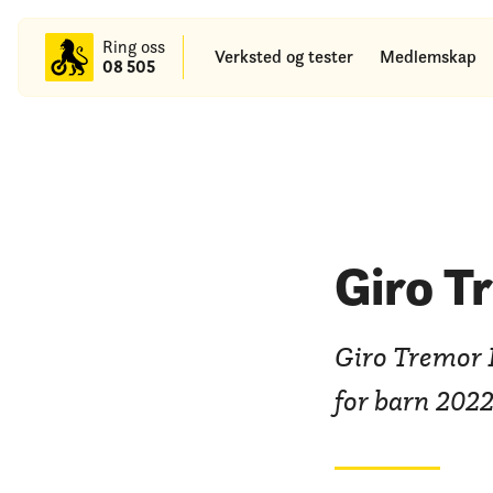
til
hovedinnhold
Ring oss
Verksted og tester
Medlemskap
08 505
Giro T
Giro Tremor M
for barn 2022