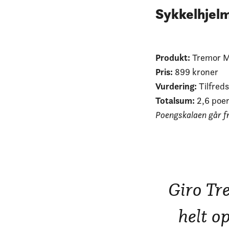
Sykkelhjelm
Produkt:
Tremor M
Pris:
899 kroner
Vurdering:
Tilfreds
Totalsum:
2,6 poe
Poengskalaen går fra
Giro Tr
helt o