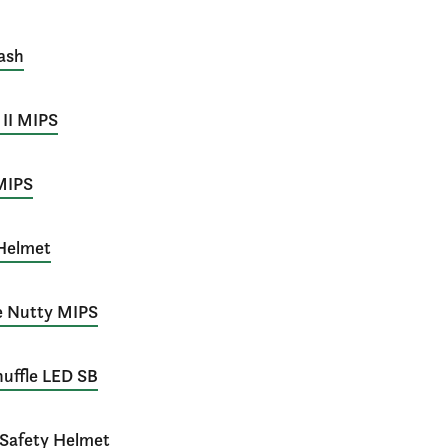
lash
k II MIPS
 MIPS
 Helmet
le Nutty MIPS
huffle LED SB
 Safety Helmet