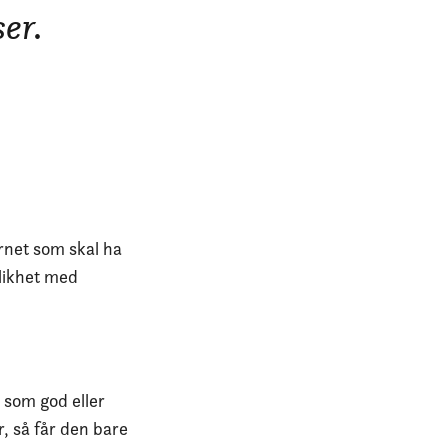
er.
rnet som skal ha
 likhet med
s som god eller
, så får den bare