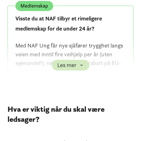
Medlemskap
Visste du at NAF tilbyr et rimeligere
medlemskap for de under 24 år?
Med NAF Ung får nye sjåfører trygghet langs
veien med inntil fire veihjelp per år (uten
egenandel!), nøkkelforsikring, rabatt på EU-
Les mer
kontroll og verkstedtjenester, juridisk
rådgivning og mye mer!
I tillegg får våre medlemmer en
gratis
glattkjøringstime til egentrening
på en av våre
Hva er viktig når du skal være
øvingsbaner!
ledsager?
Les mer om NAF Ung