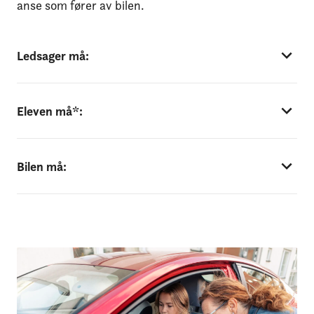
anse som fører av bilen.
Ledsager må:
Eleven må*:
Bilen må: