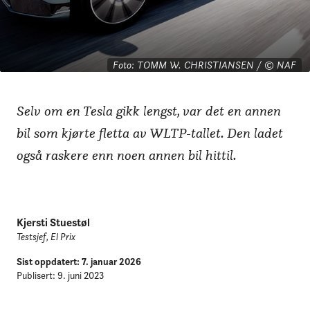
Nykommer overbeviste på
rekkevidde og lading
Foto: TOMM W. CHRISTIANSEN / © NAF
Selv om en Tesla gikk lengst, var det en annen
bil som kjørte fletta av WLTP-tallet. Den ladet
også raskere enn noen annen bil hittil.
Kjersti Stuestøl
Testsjef, El Prix
Sist oppdatert: 7. januar 2026
Publisert: 9. juni 2023