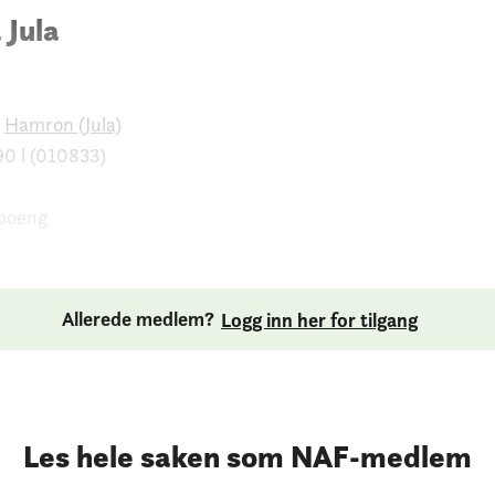
 Jula
Hamron (Jula)
0 l (010833)
 poeng
Allerede medlem?
Logg inn her for tilgang
Les hele saken som NAF-medlem