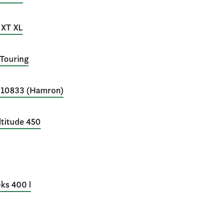
 XT XL
 Touring
s 010833 (Hamron)
ltitude 450
oks 400 l