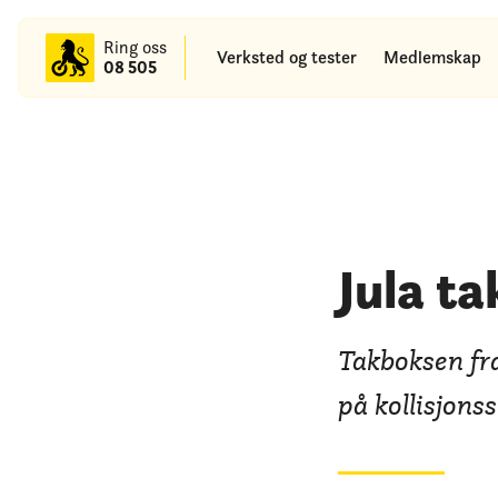
til
hovedinnhold
Ring oss
Verksted og tester
Medlemskap
08 505
Jula t
Takboksen fra
på kollisjons