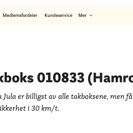
Medlemsfordeler
Kundeservice
Mer
akboks 010833 (Hamr
 Jula er billigst av alle takboksene, men f
sikkerhet i 30 km/t.