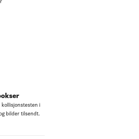
r
bokser
kollisjonstesten i
g bilder tilsendt.