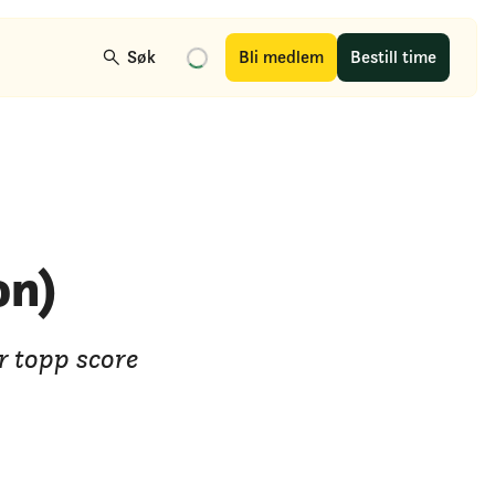
Søk
Bli medlem
Bestill time
on)
år topp score