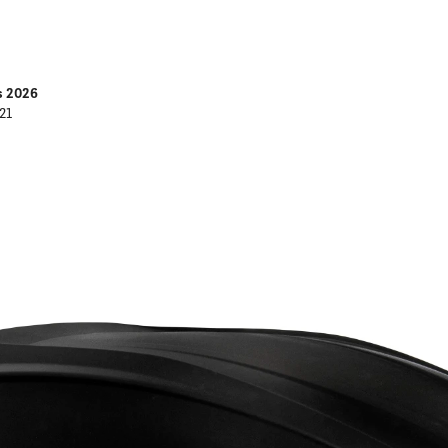
rs 2026
021