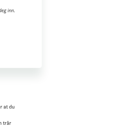
deg inn.
r at du
n trår