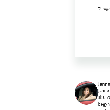
Få tilg
Janne
Janne 
skal v
begynn