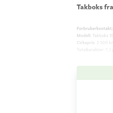
Takboks fra
Forbrukerkontakt:
Modell:
Takboks 39
Cirkapris
: 2 500 kr
Totalkarakter:
7,3