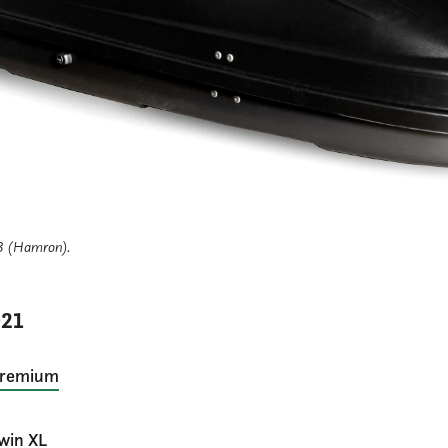
3 (Hamron).
021
 Premium
Twin XL