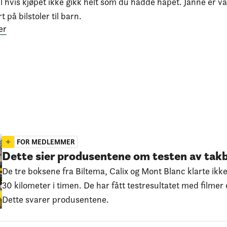
il hvis kjøpet ikke gikk helt som du hadde håpet. Janne er vå
t på bilstoler til barn.
er
FOR MEDLEMMER
Dette sier produsentene om testen av tak
De tre boksene fra Biltema, Calix og Mont Blanc klarte ikke 
30 kilometer i timen. De har fått testresultatet med filmer o
Dette svarer produsentene.