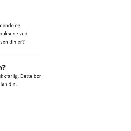
mmende og
v boksene ved
ksen din er?
n?
ikkfarlig. Dette bør
ilen din.