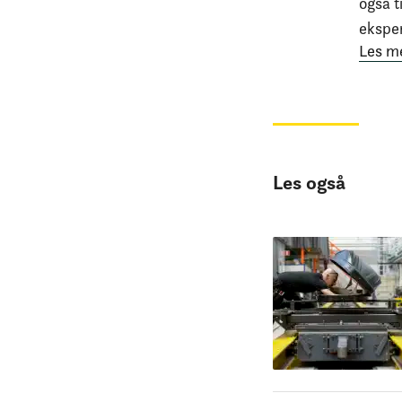
også t
eksper
Les m
Les også