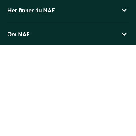
Her finner du NAF
Om NAF
Norges Automobil-Forbund
Skippergata 4
, Postboks 9343 Grønland, 0135 Oslo
© Norges Automobil-Forbund