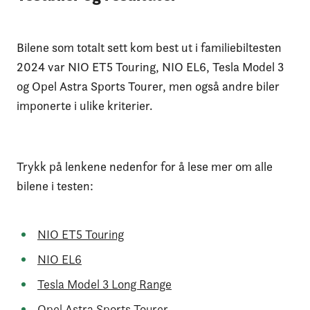
nøkkelforsikring, rabatt på EU-kontroll og
tester, juridisk rådgivning og mye mer.
Bilene som totalt sett kom best ut i familiebiltesten
Les mer om medlemskapet
2024 var NIO ET5 Touring, NIO EL6, Tesla Model 3
og Opel Astra Sports Tourer, men også andre biler
imponerte i ulike kriterier.
Trykk på lenkene nedenfor for å lese mer om alle
bilene i testen:
NIO ET5 Touring
NIO EL6
Tesla Model 3 Long Range
Opel Astra Sports Tourer