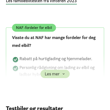
Les familiebiltesten fra vinteren 2023
NAF-fordeler for elbil
Visste du at NAF har mange fordeler for deg
med elbil?
Rabatt på hurtiglading og hjemmelader.
Personlig rådgivning om lading av elbil og
Les mer
ladbar hybrid.
Gode betingelser på billån og forsikring.
Vi kjemper for lave avgifter på elbiler.
I tillegg får du tilgang til veihjelp,
Testbiler og resultater